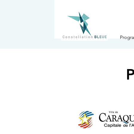
Progra
P