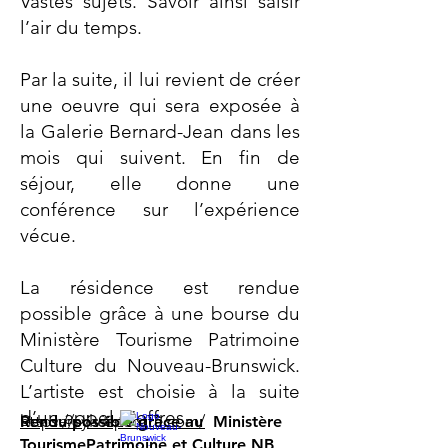
Vastes sujets. Savoir ainsi saisir
l’air du temps.
Par la suite, il lui revient de créer
une oeuvre qui sera exposée à
la Galerie Bernard-Jean dans les
mois qui suivent. En fin de
séjour, elle donne une
conférence sur l’expérience
vécue.
La résidence est rendue
possible grâce à une bourse du
Ministère Tourisme Patrimoine
Culture du Nouveau-Brunswick.
L’artiste est choisie à la suite
d’un appel d’offres.
Lien vers l'artiste:
https://sylviepilotte.com/
Rendu possible grâce au Ministère
TourismePatrimoine et Culture NB